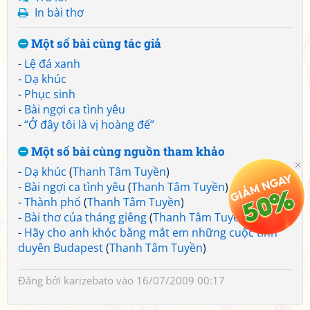
In bài thơ
Một số bài cùng tác giả
-
Lệ đá xanh
-
Dạ khúc
-
Phục sinh
-
Bài ngợi ca tình yêu
-
“Ở đây tôi là vị hoàng đế”
Một số bài cùng nguồn tham khảo
-
Dạ khúc
(
Thanh Tâm Tuyền
)
-
Bài ngợi ca tình yêu
(
Thanh Tâm Tuyền
)
-
Thành phố
(
Thanh Tâm Tuyền
)
-
Bài thơ của tháng giêng
(
Thanh Tâm Tuyền
)
-
Hãy cho anh khóc bằng mắt em những cuộc tình
duyên Budapest
(
Thanh Tâm Tuyền
)
Đăng bởi
karizebato
vào 16/07/2009 00:17