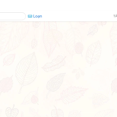
Loạn
TÁ