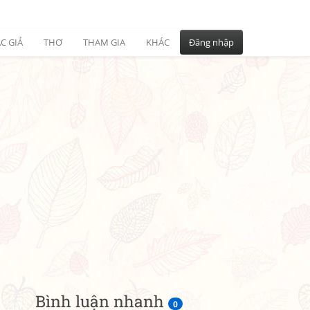
C GIẢ
THƠ
THAM GIA
KHÁC
Đăng nhập
Bình luận nhanh
0