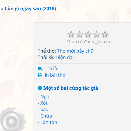
»
Còn gì ngày sau (2018)
☆
☆
☆
☆
☆
Chưa có đánh giá nào
Thể thơ:
Thơ mới bảy chữ
Thời kỳ:
Hiện đại
Trả lời
In bài thơ
Một số bài cùng tác giả
-
Ngộ
-
Xót
-
Sau
-
Chừa
-
Lon ton