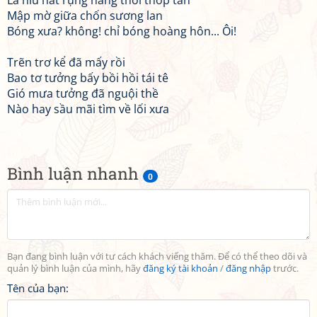
Lá hiu hắt rụng nắng thoi thóp tàn
Mập mờ giữa chốn sương lan
Bóng xưa? không! chỉ bóng hoàng hôn... Ôi!
Trẽn trơ kể đã mấy rồi
Bao tơ tưởng bấy bồi hồi tái tê
Gió mưa tưởng đã nguội thề
Nào hay sầu mãi tìm về lối xưa
Bình luận nhanh
0
Bạn đang bình luận với tư cách khách viếng thăm. Để có thể theo dõi và
quản lý bình luận của mình, hãy
đăng ký tài khoản
/
đăng nhập
trước.
Tên của bạn: