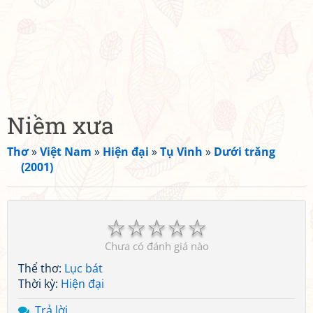
Niềm xưa
Thơ
»
Việt Nam
»
Hiện đại
»
Tụ Vinh
»
Dưới trăng
(2001)
☆
☆
☆
☆
☆
Chưa có đánh giá nào
Thể thơ:
Lục bát
Thời kỳ:
Hiện đại
Trả lời