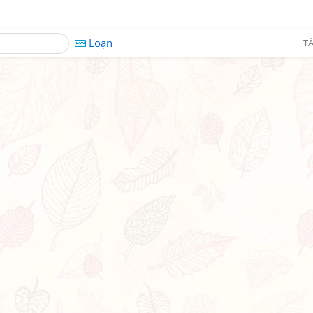
Loạn
TÁ