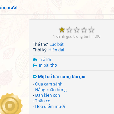
iểm mười
☆
☆
☆
☆
☆
1
1.00
Thể thơ:
Lục bát
Thời kỳ:
Hiện đại
Trả lời
In bài thơ
Một số bài cùng tác giả
-
Quả cam sành
-
Nắng xuân hồng
-
Đàn kiến con
-
Thân cò
-
Hoa điểm mười