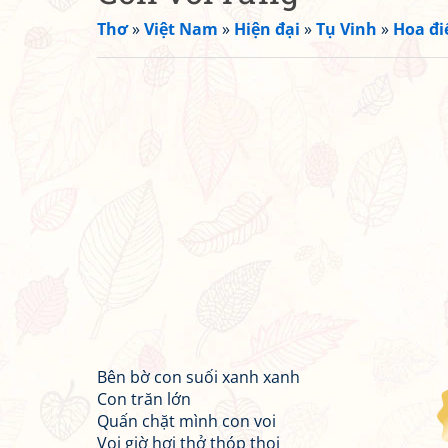
Thơ
»
Việt Nam
»
Hiện đại
»
Tụ Vinh
»
Hoa đ
Bên bờ con suối xanh xanh
Con trăn lớn
Quấn chặt mình con voi
Voi giờ hơi thở thóp thoi