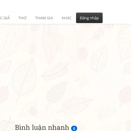
C GIẢ
THƠ
THAM GIA
KHÁC
Đăng nhập
Bình luận nhanh
0