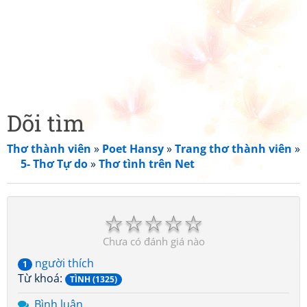
Dõi tìm
Thơ thành viên
»
Poet Hansy
»
Trang thơ thành viên
»
5- Thơ Tự do
»
Thơ tình trên Net
☆
☆
☆
☆
☆
Chưa có đánh giá nào
người thích
1
Từ khoá:
TÌNH (1325)
Bình luận