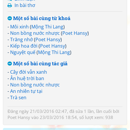
In bài thơ
Một số bài cùng từ khoá
-
Môi xinh
(
Mộng Thi Lang
)
-
Non bồng nước nhược
(
Poet Hansy
)
-
Trăng nhớ
(
Poet Hansy
)
-
Kiếp hoa đời
(
Poet Hansy
)
-
Nguyệt quế
(
Mộng Thi Lang
)
Một số bài cùng tác giả
-
Cây đời vẫn xanh
-
Ân huệ trời ban
-
Non bồng nước nhược
-
An nhiên tự tại
-
Trà sen
Đăng ngày 21/03/2016 02:47, đã sửa 1 lần, lần cuối bởi
Poet Hansy
vào 23/03/2016 18:54, số lượt xem: 938