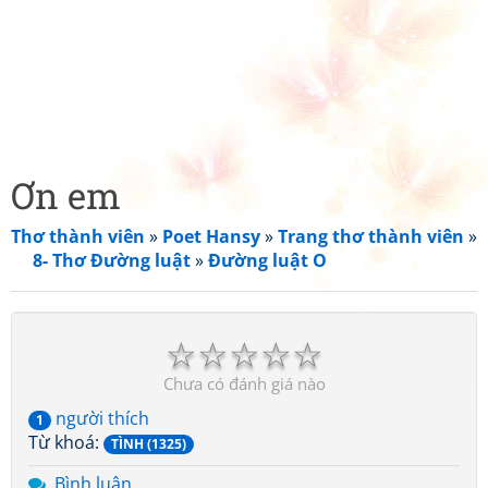
Ơn em
Thơ thành viên
»
Poet Hansy
»
Trang thơ thành viên
»
8- Thơ Đường luật
»
Đường luật O
☆
☆
☆
☆
☆
Chưa có đánh giá nào
người thích
1
Từ khoá:
TÌNH (1325)
Bình luận