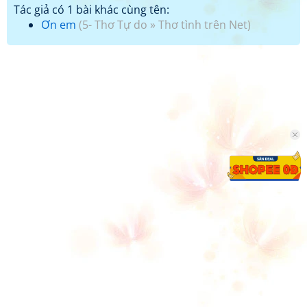
Tác giả có 1 bài khác cùng tên:
Ơn em
(
5- Thơ Tự do
»
Thơ tình trên Net
)