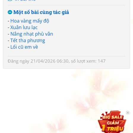
Một số bài cùng tác giả
-
Hoa vàng mấy độ
-
Xuân lưu lạc
-
Nắng nhạt phù vân
-
Tết tha phương
-
Lối cũ em về
Đăng ngày 21/04/2026 06:30, số lượt xem: 147