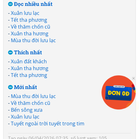
Đọc nhiều nhất
-
Xuân lưu lạc
-
Tết tha phương
-
Về thăm chốn cũ
-
Xuân tha hương
-
Mùa thu đời lưu lạc
Thích nhất
-
Xuân đất khách
-
Xuân tha hương
-
Tết tha phương
Mới nhất
-
Mùa thu đời lưu lạc
-
Về thăm chốn cũ
-
Bến sông xưa
-
Xuân lưu lạc
-
Tuyết ngoài trời tuyết trong tim
Tạo ngày 06/04/2026 07:35, số lượt xem: 105