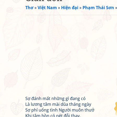
Thơ
»
Việt Nam
»
Hiện đại
»
Phạm Thái Sơn
Sợ đánh mất những gì đang có
Là lương tâm mài dũa tháng ngày
Sợ phí uổng tình Người muôn thưở
Khi tâm hồn có nét đỗi thay.