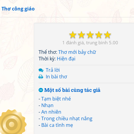
»
Thơ công giáo
☆
☆
☆
☆
☆
1
5.00
Thể thơ:
Thơ mới bảy chữ
Thời kỳ:
Hiện đại
Trả lời
In bài thơ
Một số bài cùng tác giả
-
Tạm biệt nhé
-
Nhạn
-
An nhiên
-
Trong chiều nhạt nắng
-
Bài ca tình mẹ