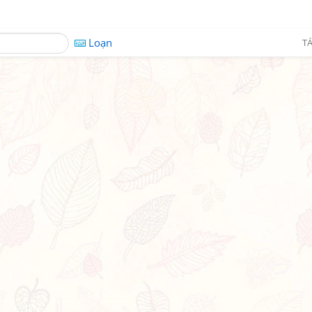
Loạn
TÁ