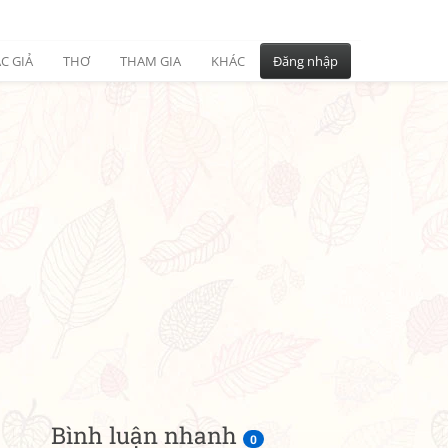
C GIẢ
THƠ
THAM GIA
KHÁC
Đăng nhập
Bình luận nhanh
0