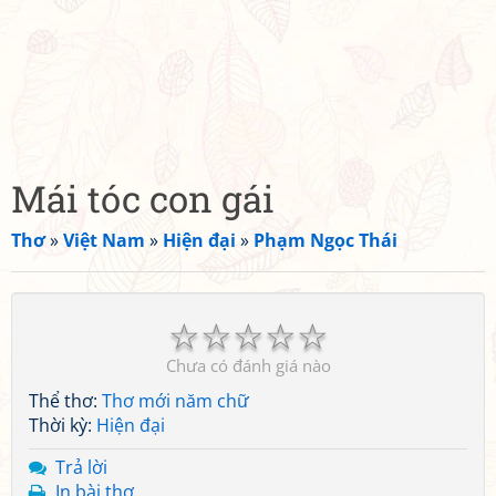
Mái tóc con gái
Thơ
»
Việt Nam
»
Hiện đại
»
Phạm Ngọc Thái
☆
☆
☆
☆
☆
Chưa có đánh giá nào
Thể thơ:
Thơ mới năm chữ
Thời kỳ:
Hiện đại
Trả lời
In bài thơ