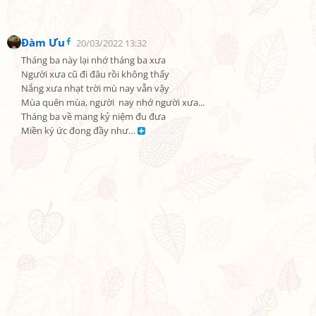
Đàm Ưu
20/03/2022 13:32
Tháng ba này lại nhớ tháng ba xưa

Người xưa cũ đi đâu rồi không thấy

Nắng xưa nhạt trời mù nay vẫn vậy

Mùa quên mùa, người  nay nhớ người xưa...

Tháng ba về mang kỷ niệm đu đưa

Miền ký ức đong đầy như… 