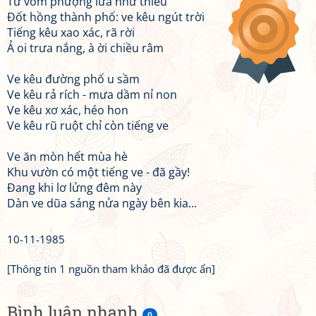
Từ vòm phượng lửa như thiêu
Đốt hồng thành phố: ve kêu ngút trời
Tiếng kêu xao xác, rã rời
Ả oi trưa nắng, à ời chiều râm
Ve kêu đường phố u sầm
Ve kêu rả rích - mưa dầm nỉ non
Ve kêu xơ xác, héo hon
Ve kêu rũ ruột chỉ còn tiếng ve
Ve ăn mòn hết mùa hè
Khu vườn có một tiếng ve - đã gầy!
Đang khi lơ lửng đêm này
Dàn ve dũa sáng nửa ngày bên kia...
10-11-1985
[Thông tin 1 nguồn tham khảo đã được ẩn]
Bình luận nhanh
0