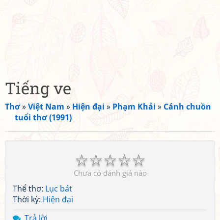
Tiếng ve
Thơ
»
Việt Nam
»
Hiện đại
»
Phạm Khải
»
Cánh chuồn
tuổi thơ (1991)
☆
☆
☆
☆
☆
Chưa có đánh giá nào
Thể thơ:
Lục bát
Thời kỳ:
Hiện đại
Trả lời