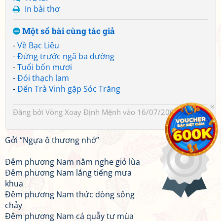
In bài thơ
Một số bài cùng tác giả
-
Về Bạc Liêu
-
Đứng trước ngã ba đường
-
Tuổi bốn mươi
-
Đói thạch lam
-
Đến Trà Vinh gặp Sóc Trăng
Đăng bởi
Vòng Xoay Định Mệnh
vào 16/07/2009 10:25
Gởi “Ngựa ô thương nhớ”
Đêm phương Nam nằm nghe gió lùa
Đêm phương Nam lắng tiếng mưa
khua
Đêm phương Nam thức dòng sông
chảy
Đêm phương Nam cá quẫy tư mùa