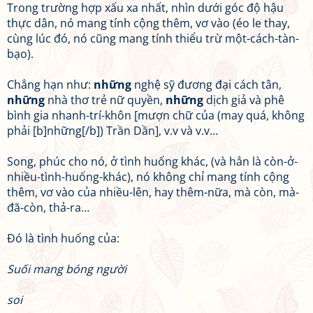
Trong trường hợp xấu xa nhất, nhìn dưới góc độ hậu
thực dân, nó mang tính cộng thêm, vơ vào (éo le thay,
cùng lúc đó, nó cũng mang tính thiểu trừ một-cách-tàn-
bạo).
Chẳng hạn như:
những
nghệ sỹ đương đại cách tân,
những
nhà thơ trẻ nữ quyền,
những
dịch giả và phê
bình gia nhanh-trí-khôn [mượn chữ của (may quá, không
phải [b]những[/b]) Trần Dần], v.v và v.v…
Song, phúc cho nó, ở tình huống khác, (và hẳn là còn-ở-
nhiều-tình-huống-khác), nó không chỉ mang tính cộng
thêm, vơ vào của nhiều-lên, hay thêm-nữa, mà còn, mà-
đã-còn, thả-ra…
Đó là tình huống của:
Suối mang bóng người
soi