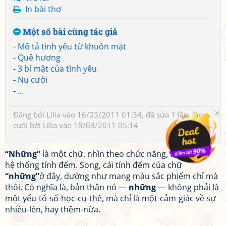
In bài thơ
Một số bài cùng tác giả
-
Mô tả tình yêu từ khuôn mặt
-
Quê hương
-
3 bí mật của tình yêu
-
Nụ cười
-
...
Đăng bởi
Lilia
vào 16/03/2011 01:34, đã sửa 1 lần, lần
cuối bởi
Lilia
vào 18/03/2011 05:14
“Những”
là một chữ, nhìn theo chức năng, thuộc kiểu
hệ thống tính đếm. Song, cái tính đếm của chữ
“những”
ở đây, dường như mang màu sắc phiếm chỉ mà
thôi. Có nghĩa là, bản thân nó —
những
— không phải là
một yếu-tố-số-học-cụ-thể, mà chỉ là một-cảm-giác về sự
nhiều-lên, hay thêm-nữa.