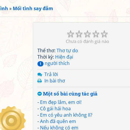
ình
»
Mối tình say đắm
☆
☆
☆
☆
☆
Chưa có đánh giá nào
Thể thơ:
Thơ tự do
Thời kỳ:
Hiện đại
người thích
1
Trả lời
In bài thơ
Một số bài cùng tác giả
-
Em đẹp lắm, em ơi!
-
Cô gái hái hoa
-
Em có yêu anh không II?
-
Anh đã quên em
-
Nếu không có em