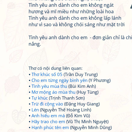
Tình yêu anh dành cho em không ngát
hương và mĩ miều như những loài hoa
Tình yêu anh dành cho em không lấp lánh
như vì sao và không chói sáng như mặt trời
Tình yêu anh dành cho em - đơn giản chỉ là c
nắng.
Thơ có nội dung liên quan:
Thơ khúc số 05
(Trần Duy Trung)
Cho em từng ngày bình yên
(Y Phương)
Tình yêu mùa thu
(Bùi Kim Anh)
Mơ mộng áo mùa thu
(Huy Tùng)
Tự khúc
(Trịnh Thanh Sơn)
Trừ đi cộng vào
(Đặng Huy Giang)
Lén
(Nguyễn Thế Hoàng Linh)
Anh hiểu em mà
(Đỗ Kim Vũ)
Hãy trao cho em
(Vũ Thị Minh Nguyệt)
Hạnh phúc tên em
(Nguyễn Minh Dũng)