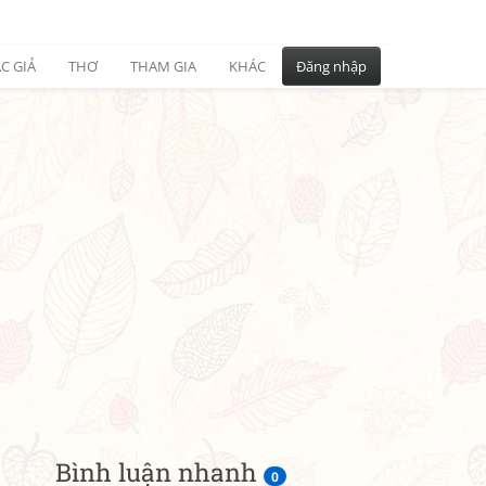
C GIẢ
THƠ
THAM GIA
KHÁC
Đăng nhập
Bình luận nhanh
0