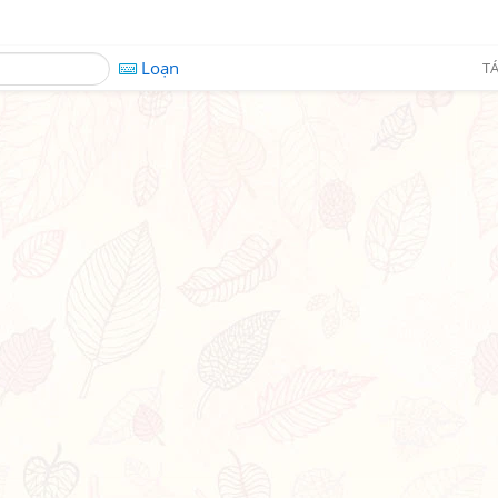
Loạn
TÁ