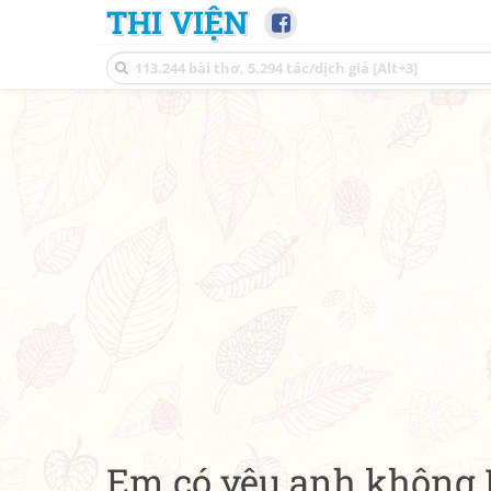
THI VIỆN
Em có yêu anh không I