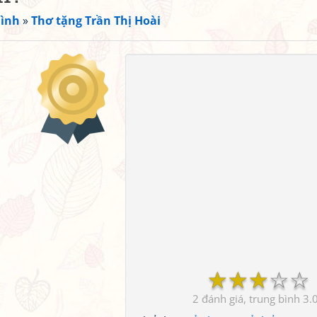
ình
»
Thơ tặng Trần Thị Hoài
☆
☆
☆
☆
☆
2
3.