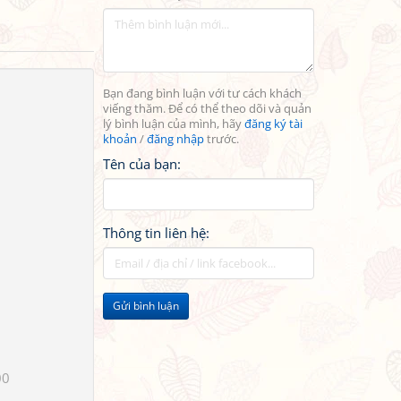
Bạn đang bình luận với tư cách khách
viếng thăm. Để có thể theo dõi và quản
lý bình luận của mình, hãy
đăng ký tài
khoản
/
đăng nhập
trước.
Tên của bạn:
Thông tin liên hệ:
Gửi bình luận
00