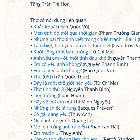
Tặng Trần Thị Hoài
Thơ có nội dung liên quan:
Khắc khoải
(Hàn Quốc Vũ)
Men tình đỏ trôi qua thời gian
(Phạm Trường Gian
Những bài thơ tình viết trong chiến tranh - Bài 4
(
Tạm biệt, tình yêu của anh, tạm biệt
(Leandros Pa
Khởi công một bức tường
(Từ Chí Ma)
Anh yêu em - ôi, mối tình đau khổ
(Nguyễn Thanh
Em có yêu anh không?
(Nguyễn Thanh Bình)
Em có yêu anh không?
(Hàn Quốc Vũ)
Thu (05)
(Trần Quốc Thực)
Đây là một thế giới hèn yếu
(Từ Chí Ma)
Thơ tình thứ 3
(Nguyễn Thanh Bình)
Liên tưởng
(Luân Hoán)
Hãy về với em
(Vũ Thị Minh Nguyệt)
Những chiếc lá rụng
(Jacques Prévert)
Cô gái đang yêu
(Thuỵ Anh)
Nếu anh để
(Vĩnh Quang Lê)
Mời em cùng anh ra biển
(Phan Tấn Hải)
Em muốn...
(Thuỵ Anh)
Còn gì anh không làm cho em...
(Petőfi Sándor)