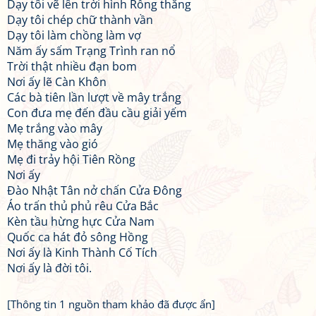
Dạy tôi vẽ lên trời hình Rồng thăng
Dạy tôi chép chữ thành vần
Dạy tôi làm chồng làm vợ
Năm ấy sấm Trạng Trình ran nổ
Trời thật nhiều đạn bom
Nơi ấy lẽ Càn Khôn
Các bà tiên lần lượt về mây trắng
Con đưa mẹ đến đầu cầu giải yếm
Mẹ trắng vào mây
Mẹ thăng vào gió
Mẹ đi trảy hội Tiên Rồng
Nơi ấy
Đào Nhật Tân nở chấn Cửa Đông
Áo trấn thủ phủ rêu Cửa Bắc
Kèn tầu hừng hực Cửa Nam
Quốc ca hát đỏ sông Hồng
Nơi ấy là Kinh Thành Cố Tích
Nơi ấy là đời tôi.
[Thông tin 1 nguồn tham khảo đã được ẩn]