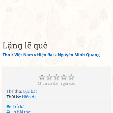
Lặng lẽ quê
Thơ
»
Việt Nam
»
Hiện đại
»
Nguyễn Minh Quang
☆
☆
☆
☆
☆
Chưa có đánh giá nào
Thể thơ:
Lục bát
Thời kỳ:
Hiện đại
Trả lời
In bài thơ