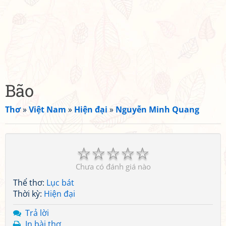
Bão
Thơ
»
Việt Nam
»
Hiện đại
»
Nguyễn Minh Quang
☆
☆
☆
☆
☆
Chưa có đánh giá nào
Thể thơ:
Lục bát
Thời kỳ:
Hiện đại
Trả lời
In bài thơ