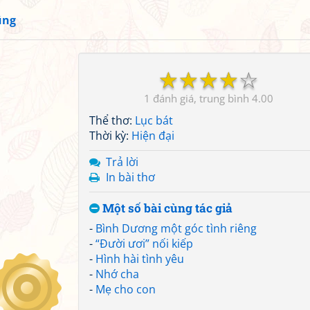
ũng
☆
☆
☆
☆
☆
1
4.00
Thể thơ:
Lục bát
Thời kỳ:
Hiện đại
Trả lời
In bài thơ
Một số bài cùng tác giả
-
Bình Dương một góc tình riêng
-
“Đười ươi” nối kiếp
-
Hình hài tình yêu
-
Nhớ cha
-
Mẹ cho con