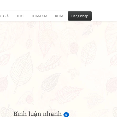
C GIẢ
THƠ
THAM GIA
KHÁC
Đăng nhập
Bình luận nhanh
0