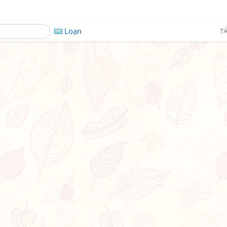
Loạn
TÁ