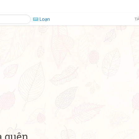
Loạn
TÁ
à quên