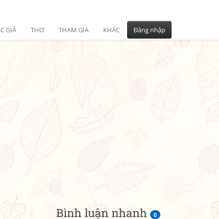
C GIẢ
THƠ
THAM GIA
KHÁC
Đăng nhập
Bình luận nhanh
0