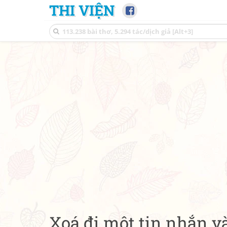
THI VIỆN
Xoá đi một tin nhắn v