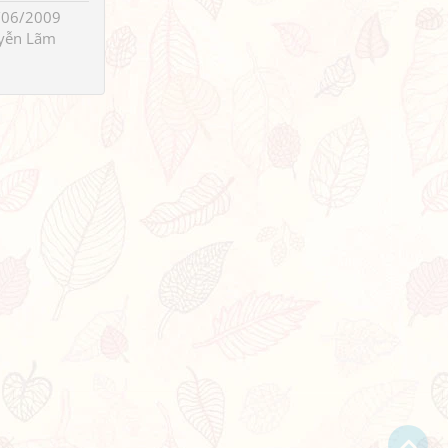
/06/2009
yễn Lãm