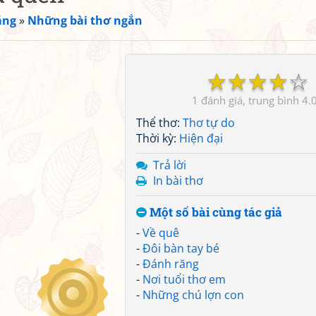
ắng
»
Những bài thơ ngắn
☆
☆
☆
☆
☆
1
4.
Thể thơ:
Thơ tự do
Thời kỳ:
Hiện đại
Trả lời
In bài thơ
Một số bài cùng tác giả
-
Về quê
-
Đôi bàn tay bé
-
Đánh răng
-
Nơi tuổi thơ em
-
Những chú lợn con