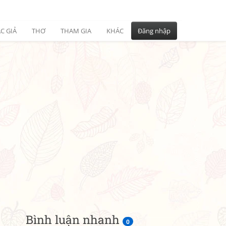
C GIẢ
THƠ
THAM GIA
KHÁC
Đăng nhập
Bình luận nhanh
0