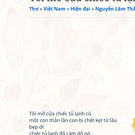
Thơ
»
Việt Nam
»
Hiện đại
»
Nguyễn Lãm Th
Tôi mở cửa chiếc tủ lạnh cũ
một con thằn lằn con bị chết kẹt từ lâu
bẹp dí
chiếc tủ lạnh đã cám dỗ nó