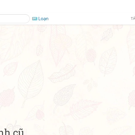
Loạn
TÁ
ạnh cũ