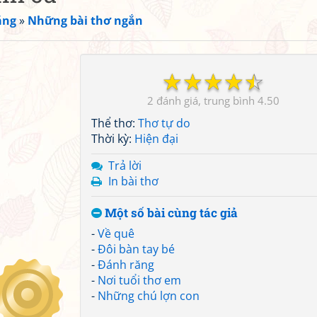
ắng
»
Những bài thơ ngắn
☆
☆
☆
☆
☆
2
4.50
Thể thơ:
Thơ tự do
Thời kỳ:
Hiện đại
Trả lời
In bài thơ
Một số bài cùng tác giả
-
Về quê
-
Đôi bàn tay bé
-
Đánh răng
-
Nơi tuổi thơ em
-
Những chú lợn con