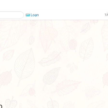
Loạn
TÁ
p