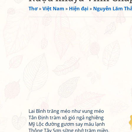
Thơ
»
Việt Nam
»
Hiện đại
»
Nguyễn Lãm Th
Lai Bình trăng méo như vung méo
Tân Định tràm xô gió ngả nghiêng
Mỹ Lộc đường gươm say máu lạnh
Thông Tây Sơn sững nhớ trăm miền.