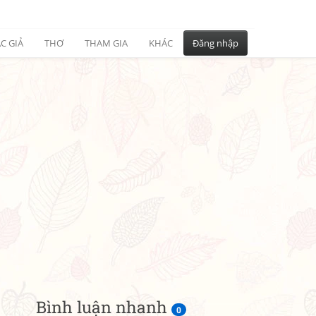
C GIẢ
THƠ
THAM GIA
KHÁC
Đăng nhập
Bình luận nhanh
0