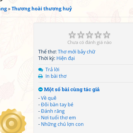
ắng
»
Thương hoài thương huỷ
☆
☆
☆
☆
☆
Chưa có đánh giá nào
Thể thơ:
Thơ mới bảy chữ
Thời kỳ:
Hiện đại
Trả lời
In bài thơ
Một số bài cùng tác giả
-
Về quê
-
Đôi bàn tay bé
-
Đánh răng
-
Nơi tuổi thơ em
-
Những chú lợn con