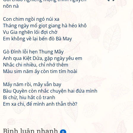
nõn nà
Con chim ngồi ngó núi xa
Tháng ngày mổ giọt giang hà héo khô
Vu Gia nghẽn lối đợi chờ
Em không về lại bến đò Bà May
Gò Đình lỗi hẹn Thung Mây
Anh qua Kiệt Dứa, gặp ngày yêu em
Nhắc chi nhiều, chỉ nhớ thêm
Màu sim năm ấy còn tim tím hoài
Mấy năm rồi, mây vẫn bay
Bàu Quyền còn nhắc chuyện hai đứa mình
Bi chừ, hiu hắt cỏ tranh
Em xa chi, để mình anh thẫn thờ?
Bình luận nhanh
0