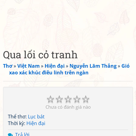
Qua lối cỏ tranh
Thơ
»
Việt Nam
»
Hiện đại
»
Nguyễn Lãm Thắng
»
Gió
xao xác khúc điêu linh trên ngàn
☆
☆
☆
☆
☆
Chưa có đánh giá nào
Thể thơ:
Lục bát
Thời kỳ:
Hiện đại
Trả lời