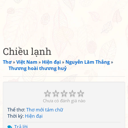
Chiều lạnh
Thơ
»
Việt Nam
»
Hiện đại
»
Nguyễn Lãm Thắng
»
Thương hoài thương huỷ
☆
☆
☆
☆
☆
Chưa có đánh giá nào
Thể thơ:
Thơ mới tám chữ
Thời kỳ:
Hiện đại
Trả lời