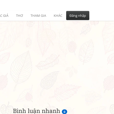
C GIẢ
THƠ
THAM GIA
KHÁC
Đăng nhập
Bình luận nhanh
0