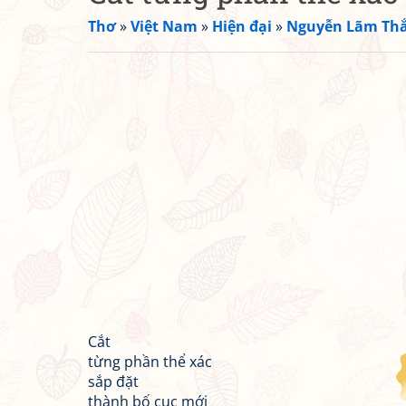
Thơ
»
Việt Nam
»
Hiện đại
»
Nguyễn Lãm Th
Cắt
từng phần thể xác
sắp đặt
thành bố cục mới