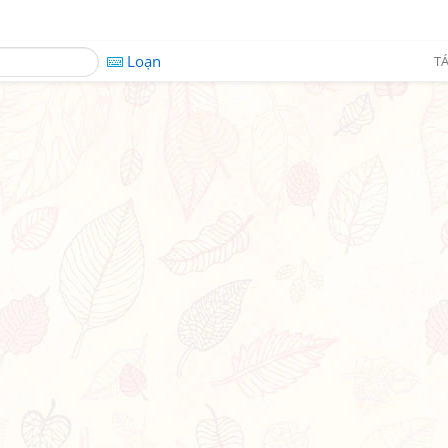
Loạn
TÁ