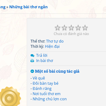
ắng
»
Những bài thơ ngắn
☆
☆
☆
☆
☆
Chưa có đánh giá nào
Thể thơ:
Thơ tự do
Thời kỳ:
Hiện đại
Trả lời
In bài thơ
Một số bài cùng tác giả
-
Về quê
-
Đôi bàn tay bé
-
Đánh răng
-
Nơi tuổi thơ em
-
Những chú lợn con