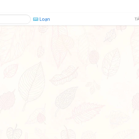
Loạn
TÁ