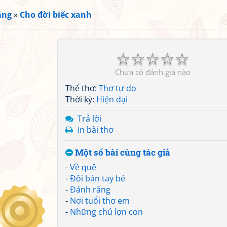
ắng
»
Cho đời biếc xanh
☆
☆
☆
☆
☆
Chưa có đánh giá nào
Thể thơ:
Thơ tự do
Thời kỳ:
Hiện đại
Trả lời
In bài thơ
Một số bài cùng tác giả
-
Về quê
-
Đôi bàn tay bé
-
Đánh răng
-
Nơi tuổi thơ em
-
Những chú lợn con