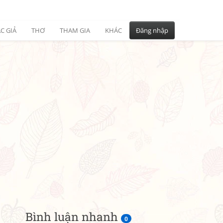
C GIẢ
THƠ
THAM GIA
KHÁC
Đăng nhập
Bình luận nhanh
0