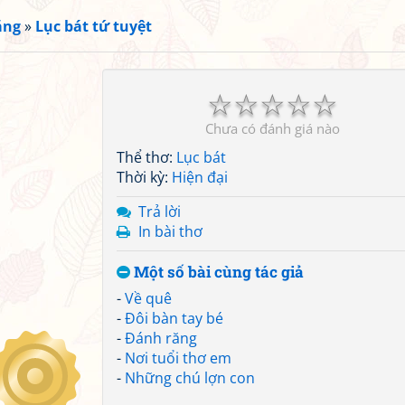
ắng
»
Lục bát tứ tuyệt
☆
☆
☆
☆
☆
Chưa có đánh giá nào
Thể thơ:
Lục bát
Thời kỳ:
Hiện đại
Trả lời
In bài thơ
Một số bài cùng tác giả
-
Về quê
-
Đôi bàn tay bé
-
Đánh răng
-
Nơi tuổi thơ em
-
Những chú lợn con