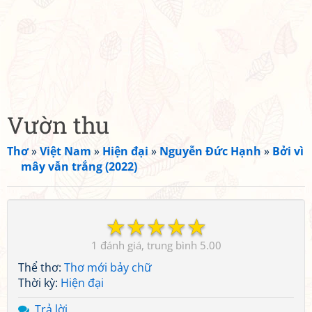
Vườn thu
Thơ
»
Việt Nam
»
Hiện đại
»
Nguyễn Đức Hạnh
»
Bởi vì
mây vẫn trắng (2022)
☆
☆
☆
☆
☆
1
5.00
Thể thơ:
Thơ mới bảy chữ
Thời kỳ:
Hiện đại
Trả lời