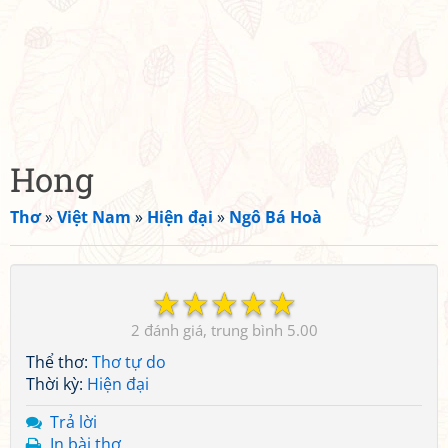
Hong
Thơ
»
Việt Nam
»
Hiện đại
»
Ngô Bá Hoà
☆
☆
☆
☆
☆
2
5.00
Thể thơ:
Thơ tự do
Thời kỳ:
Hiện đại
Trả lời
In bài thơ