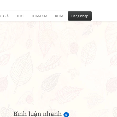
C GIẢ
THƠ
THAM GIA
KHÁC
Đăng nhập
Bình luận nhanh
0