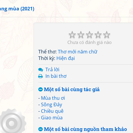
ang mùa (2021)
☆
☆
☆
☆
☆
Chưa có đánh giá nào
Thể thơ:
Thơ mới năm chữ
Thời kỳ:
Hiện đại
Trả lời
In bài thơ
Một số bài cùng tác giả
-
Mùa thu ơi
-
Sông Đáy
-
Chiều quê
-
Giao mùa
Một số bài cùng nguồn tham khảo