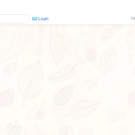
Loạn
TÁ