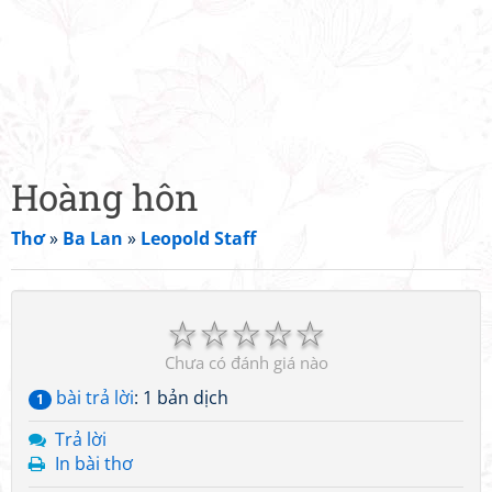
Hoàng hôn
Thơ
»
Ba Lan
»
Leopold Staff
☆
☆
☆
☆
☆
Chưa có đánh giá nào
bài trả lời
: 1 bản dịch
1
Trả lời
In bài thơ