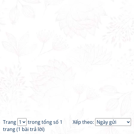
Trang
trong tổng số 1
Xếp theo:
trang (1 bài trả lời)