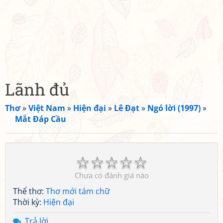
Lãnh đủ
Thơ
»
Việt Nam
»
Hiện đại
»
Lê Đạt
»
Ngó lời (1997)
»
Mắt Đáp Cầu
☆
☆
☆
☆
☆
Chưa có đánh giá nào
Thể thơ:
Thơ mới tám chữ
Thời kỳ:
Hiện đại
Trả lời