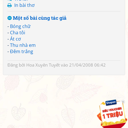
In bài thơ
Một số bài cùng tác giả
-
Bóng chữ
-
Cha tôi
-
Át cơ
-
Thu nhà em
-
Đêm trắng
Đăng bởi
Hoa Xuyên Tuyết
vào 21/04/2008 06:42