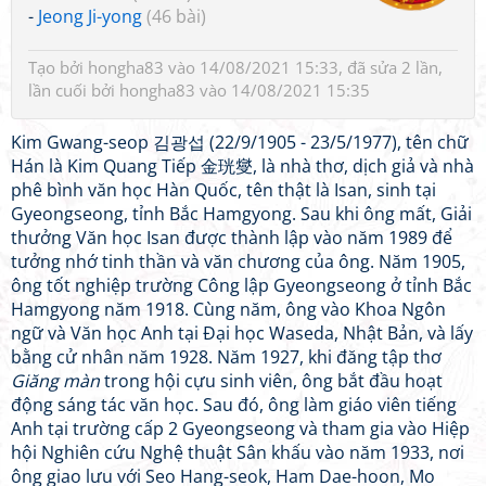
-
Jeong Ji-yong
(46 bài)
Tạo bởi
hongha83
vào 14/08/2021 15:33, đã sửa 2 lần,
lần cuối bởi
hongha83
vào 14/08/2021 15:35
Kim Gwang-seop 김광섭 (22/9/1905 - 23/5/1977), tên chữ
Hán là Kim Quang Tiếp 金珖燮, là nhà thơ, dịch giả và nhà
phê bình văn học Hàn Quốc, tên thật là Isan, sinh tại
Gyeongseong, tỉnh Bắc Hamgyong. Sau khi ông mất, Giải
thưởng Văn học Isan được thành lập vào năm 1989 để
tưởng nhớ tinh thần và văn chương của ông. Năm 1905,
ông tốt nghiệp trường Công lập Gyeongseong ở tỉnh Bắc
Hamgyong năm 1918. Cùng năm, ông vào Khoa Ngôn
ngữ và Văn học Anh tại Đại học Waseda, Nhật Bản, và lấy
bằng cử nhân năm 1928. Năm 1927, khi đăng tập thơ
Giăng màn
trong hội cựu sinh viên, ông bắt đầu hoạt
động sáng tác văn học. Sau đó, ông làm giáo viên tiếng
Anh tại trường cấp 2 Gyeongseong và tham gia vào Hiệp
hội Nghiên cứu Nghệ thuật Sân khấu vào năm 1933, nơi
ông giao lưu với Seo Hang-seok, Ham Dae-hoon, Mo