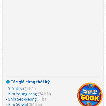
Tác giả cùng thời kỳ
-
Yi Yuk-sa
(1 bài)
-
Kim Young-rang
(74 bài)
-
Shin Seok-jeong
(1 bài)
-
Kim So-wol
(84 bài)