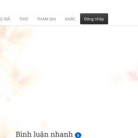
C GIẢ
THƠ
THAM GIA
KHÁC
Đăng nhập
Bình luận nhanh
0