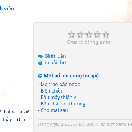
h viên
☆
☆
☆
☆
☆
Chưa có đánh giá nào
Bình luận
In bài thơ
Một số bài cùng tác giả
-
Mẹ trao bảo ngọc
-
Biển chiều
-
Bầu mây thiên ý
-
Bện chặt sợi thương
-
Cho mai sau
thật và là sự
 thầy.” (Ga
Đăng ngày 06/07/2025 09:35, số lượt xem: 1