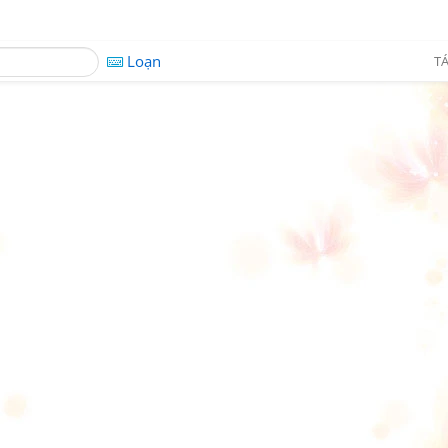
Loạn
TÁ