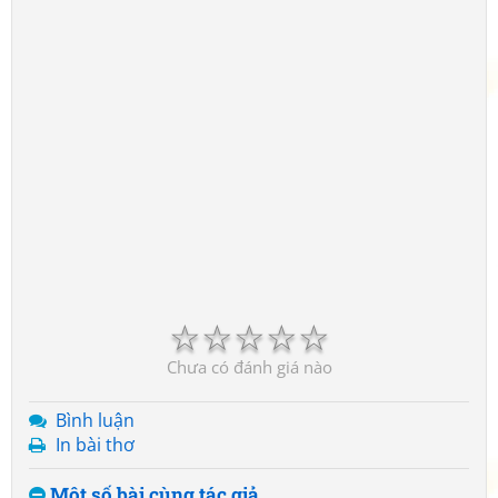
☆
☆
☆
☆
☆
Chưa có đánh giá nào
Bình luận
In bài thơ
Một số bài cùng tác giả