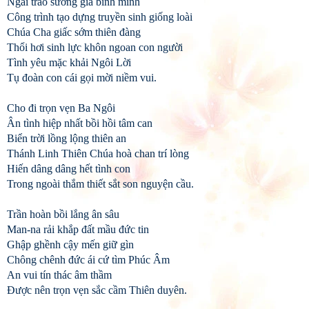
Ngài trao sương giá bình minh
Công trình tạo dựng truyền sinh giống loài
Chúa Cha giấc sớm thiên đàng
Thổi hơi sinh lực khôn ngoan con người
Tình yêu mặc khải Ngôi Lời
Tụ đoàn con cái gọi mời niềm vui.
Cho đi trọn vẹn Ba Ngôi
Ân tình hiệp nhất bồi hồi tâm can
Biển trời lồng lộng thiên an
Thánh Linh Thiên Chúa hoà chan trí lòng
Hiến dâng dâng hết tình con
Trong ngoài thắm thiết sắt son nguyện cầu.
Trần hoàn bồi lắng ân sâu
Man-na rải khắp đất mầu đức tin
Ghập ghềnh cậy mến giữ gìn
Chông chênh đức ái cứ tìm Phúc Âm
An vui tín thác âm thầm
Được nên trọn vẹn sắc cầm Thiên duyên.