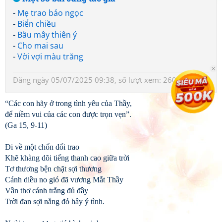
-
Mẹ trao bảo ngọc
-
Biển chiều
-
Bầu mây thiên ý
-
Cho mai sau
-
Vời vợi màu trăng
Đăng ngày 05/07/2025 09:38, số lượt xem: 260
“Các con hãy ở trong tình yêu của Thầy,
để niềm vui của các con được trọn vẹn”.
(Ga 15, 9-11)
Đi về một chốn đổi trao
Khẽ khàng dõi tiếng thanh cao giữa trời
Tơ thương bện chặt sợi thương
Cánh diều no gió đã vương Mắt Thầy
Vần thơ cánh trắng đủ đầy
Trời đan sợi nắng đỏ hây ý tình.