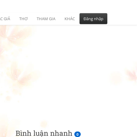
C GIẢ
THƠ
THAM GIA
KHÁC
Đăng nhập
Bình luận nhanh
0