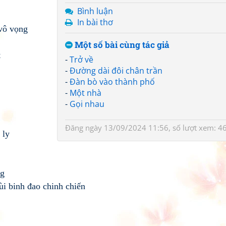
Bình luận
In bài thơ
 vô vọng
Một số bài cùng tác giả
t
-
Trở về
-
Đường dài đôi chân trần
-
Đàn bò vào thành phố
-
Một nhà
-
Gọi nhau
Đăng ngày 13/09/2024 11:56, số lượt xem: 4
 ly
ng
i binh đao chinh chiến