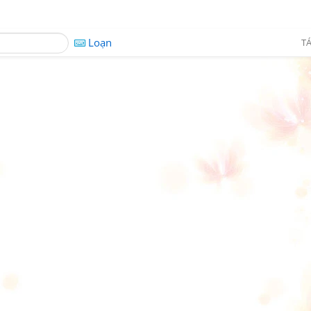
Loạn
TÁ