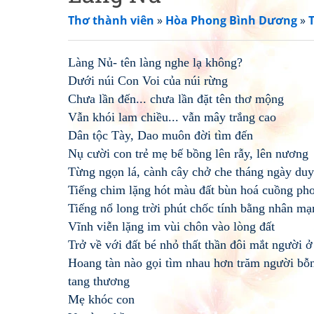
Thơ thành viên
»
Hòa Phong Bình Dương
»
Làng Nủ- tên làng nghe lạ không?
Dưới núi Con Voi của núi rừng
Chưa lần đến... chưa lần đặt tên thơ mộng
Vẫn khói lam chiều... vẫn mây trắng cao
Dân tộc Tày, Dao muôn đời tìm đến
Nụ cười con trẻ mẹ bế bồng lên rẫy, lên nương
Từng ngọn lá, cành cây chở che tháng ngày du
Tiếng chim lặng hót màu đất bùn hoá cuồng ph
Tiếng nổ long trời phút chốc tính bằng nhân mạ
Vĩnh viễn lặng im vùi chôn vào lòng đất
Trở về với đất bé nhỏ thất thần đôi mắt người ở 
Hoang tàn nào gọi tìm nhau hơn trăm người bỗ
tang thương
Mẹ khóc con