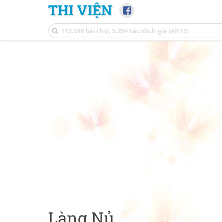
THI VIỆN
Làng Nủ