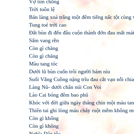
Vợ tìm chồng
Trời tuôn lệ
Bản làng xoá trắng một đêm tiếng nấc tột cùng
Tung toé trời cao
Đất bùn đi đến đâu cuộn thành đớn đau mất má
Sấm vang rền
Còn gì chăng
Còn gì chăng
Màu tang tóc
Dưới lũ bùn cuốn trôi người bám níu
Suối Vằng Cuồng nặng trĩu đau cắt vạn nỗi chia
Làng Nủ- dưới chân núi Con Voi
Lào Cai bóng đêm bao phủ
Khóc với đời giữa ngày tháng chín một màu ta
Thiên tai ghi lòng máu chảy ruột mềm không mù
Còn gì không
Còn gì không
Nghĩa Dân tộc