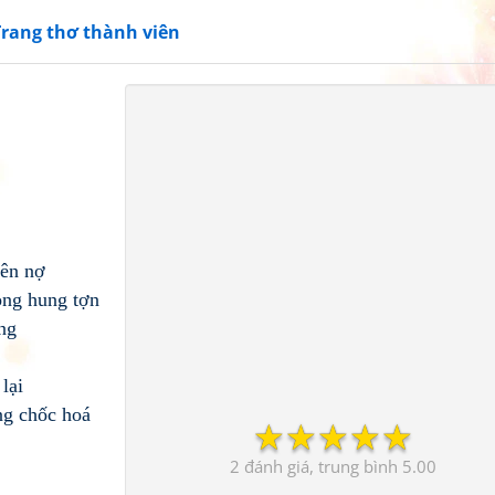
Trang thơ thành viên
yên nợ
ong hung tợn
ng
lại
ng chốc hoá
☆
☆
☆
☆
☆
2
5.00