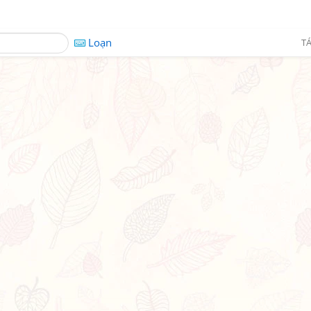
Loạn
TÁ