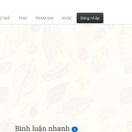
C GIẢ
THƠ
THAM GIA
KHÁC
Đăng nhập
Bình luận nhanh
0