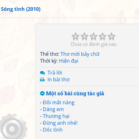
»
Sóng tình (2010)
☆
☆
☆
☆
☆
Chưa có đánh giá nào
Thể thơ:
Thơ mới bảy chữ
Thời kỳ:
Hiện đại
Trả lời
In bài thơ
Một số bài cùng tác giả
-
Đôi mắt nàng
-
Dáng em
-
Thương hại
-
Đừng anh nhé!
-
Dốc tình