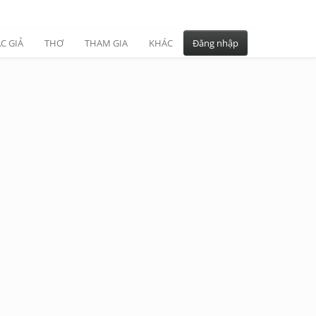
C GIẢ
THƠ
THAM GIA
KHÁC
Đăng nhập