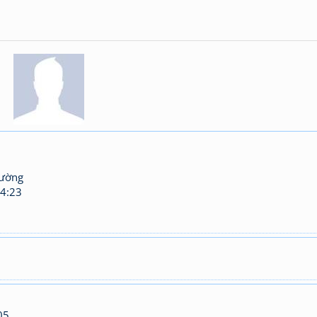
hường
4:23
05