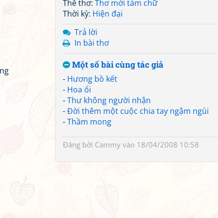
Thể thơ:
Thơ mới tám chữ
Thời kỳ:
Hiện đại
Trả lời
In bài thơ
Một số bài cùng tác giả
ứng
-
Hương bồ kết
-
Hoa ổi
-
Thư không người nhận
-
Đời thêm một cuộc chia tay ngậm ngùi
-
Thầm mong
Đăng bởi
Cammy
vào 18/04/2008 10:58