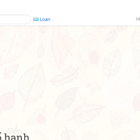
Loạn
TÁ
ổ hạnh