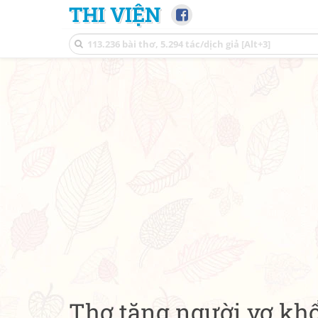
THI VIỆN
Thơ tặng người vợ kh