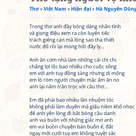
Thơ
»
Việt Nam
»
Hiện đại
»
Hà Nguyên Dũn
Trong thơ anh đầy bóng dáng nhân tình
và giọng điệu xem ra còn luyến tiếc
trách giếng cạn mà lòng sao tha thiết
nước đổ rồi lại mong hốt đầy ly...
Anh ăn cơm nhà làm những cái chi chi
chẳng lợi lộc bao nhiêu cho cuộc sống
em với anh tuy đồng sàng nhưng dị mộng
em lò ròm người chuyện mặc ấm ăn no
anh lại nằm trằn trọc với câu thơ...
Em đã phải bao nhiều lần nhuộm tóc
không phải làm duyên mà giấu niềm khổ nhọc
để anh yên lòng đi bắt bóng cầu danh
anh vui buồn với những giấc mơ anh
em vui buồn chuyện bán buôn ế, đắt
ngay mới cưới tuy em không tuyệt sắc