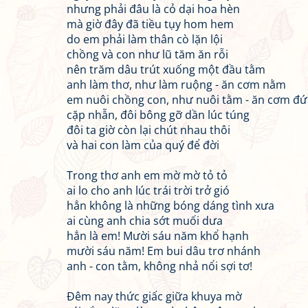
nhưng phải đâu là cỏ dại hoa hèn
mà giờ đây đã tiều tụy hom hem
do em phải làm thân cò lặn lội
chồng và con như lũ tăm ăn rỗi
nên trăm dâu trút xuống một đầu tằm
anh làm thơ, như làm ruộng - ăn cơm nằm
em nuôi chồng con, như nuôi tằm - ăn cơm đ
cặp nhẫn, đôi bông gỡ dần lúc túng
đôi ta giờ còn lại chút nhau thôi
và hai con làm của quý để đời
Trong thơ anh em mờ mờ tỏ tỏ
ai lo cho anh lúc trái trời trở gió
hẳn không là những bóng dáng tình xưa
ai cùng anh chia sớt muối dưa
hẳn là em! Mười sáu năm khổ hạnh
mười sáu năm! Em bui dâu trơ nhánh
anh - con tằm, không nhả nổi sợi tơ!
Đêm nay thức giấc giữa khuya mờ