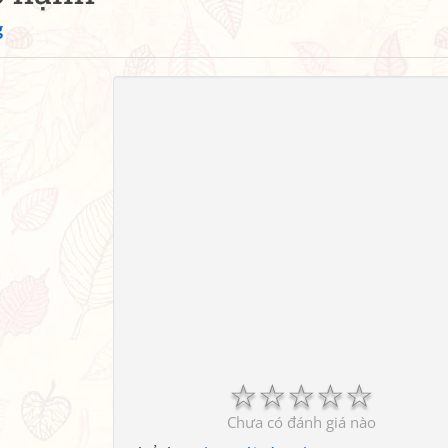
g
☆
☆
☆
☆
☆
Chưa có đánh giá nào