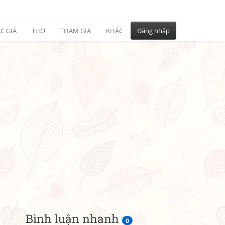
C GIẢ
THƠ
THAM GIA
KHÁC
Đăng nhập
Bình luận nhanh
0