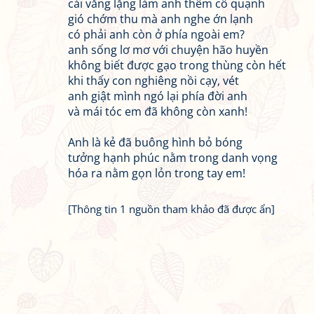
cái vắng lặng làm anh thêm cô quạnh
gió chớm thu mà anh nghe ớn lạnh
có phải anh còn ở phía ngoài em?
anh sống lơ mơ với chuyện hão huyền
không biết được gạo trong thùng còn hết
khi thấy con nghiêng nồi cạy, vét
anh giật mình ngó lại phía đời anh
và mái tóc em đã không còn xanh!
Anh là kẻ đã buông hình bỏ bóng
tưởng hạnh phúc nằm trong danh vọng
hóa ra nằm gọn lỏn trong tay em!
[Thông tin 1 nguồn tham khảo đã được ẩn]