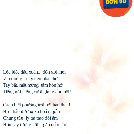
Lộc biếc đầu xuân... đón gọi mời
Vui mừng tri kỷ đến nhà chơi
Tay bắt, mặt mừng, tâm hớn hở
Tiếng nói, tiếng cười giọng ấm môi!.
Cách biệt phương trời hỡi bạn thân!
Hữu hảo đường xa hoá ra gần
Chung tửu, ly trà trao đối ẩm
Hồn say tương hội... gặp cố nhân!.