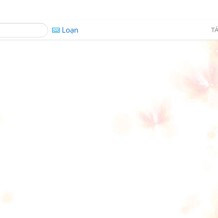
Loạn
TÁ