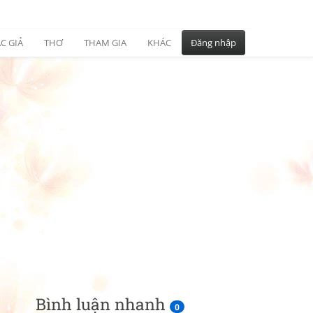
C GIẢ
THƠ
THAM GIA
KHÁC
Đăng nhập
Bình luận nhanh
0