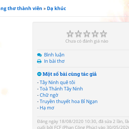
ang thơ thành viên
»
Dạ khúc
☆
☆
☆
☆
☆
Chưa có đánh giá nào
Bình luận
In bài thơ
Một số bài cùng tác giả
-
Tây Ninh quê tôi
-
Toà Thánh Tây Ninh
-
Chữ ngờ
-
Truyền thuyết hoa Bỉ Ngạn
-
Hạ mơ
Đăng ngày 18/08/2020 10:30, đã sửa 2 lần, lầ
cuối bởi
FCF (Phan Công Phúc)
vào 30/05/202