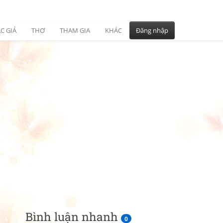
C GIẢ
THƠ
THAM GIA
KHÁC
Đăng nhập
Bình luận nhanh
0