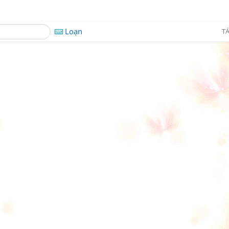
Loạn
TÁ