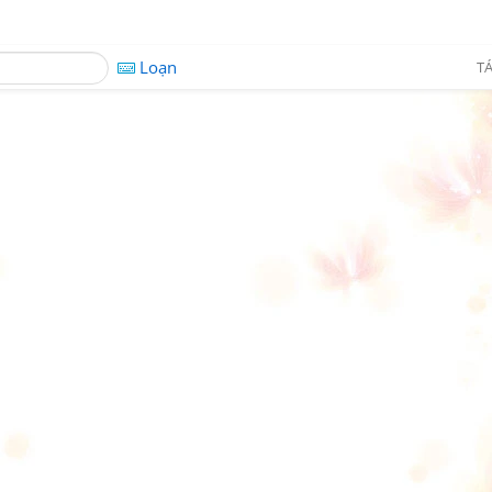
Loạn
TÁ