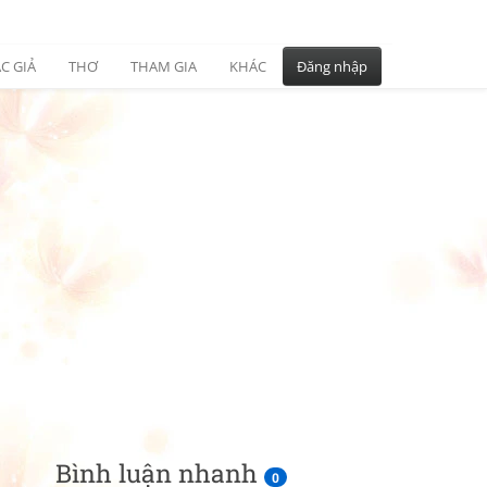
C GIẢ
THƠ
THAM GIA
KHÁC
Đăng nhập
Bình luận nhanh
0