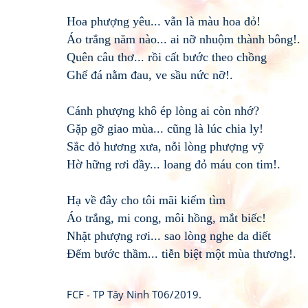
Hoa phượng yêu... vẫn là màu hoa đỏ!
Áo trắng năm nào... ai nỡ nhuộm thành bông!.
Quên câu thơ... rồi cất bước theo chồng
Ghế đá nằm đau, ve sầu nức nỡ!.
Cánh phượng khô ép lòng ai còn nhớ?
Gặp gỡ giao mùa... cũng là lúc chia ly!
Sắc đỏ hương xưa, nỗi lòng phượng vỹ
Hờ hững rơi đầy... loang đỏ máu con tim!.
Hạ về đây cho tôi mãi kiếm tìm
Áo trắng, mi cong, môi hồng, mắt biếc!
Nhặt phượng rơi... sao lòng nghe da diết
Đếm bước thầm... tiễn biệt một mùa thương!.
FCF - TP Tây Ninh T06/2019.