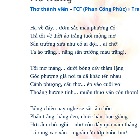
Thơ thành viên
»
FCF (Phan Công Phúc)
»
Tr
Hạ về đây... ươm sắc màu phượng đỏ
Trả tôi về thời áo trắng tuổi mộng mơ
Sân trường xưa như có ai đợi... ai chờ!
Tà áo trắng... nắng sân trường màu trắng!.
Tôi mơ màng... dưới bóng cây thầm lặng
Gốc phượng già nơi ta đã khắc tên nhau
Cánh phượng, câu thơ... ép vào cuối vở
Thoáng hương tình... muôn thuở vẫn còn thơm!
Bỗng chiều nay nghe se sắt tâm hồn
Phấn trắng, bảng đen, chiếc bàn, bục giảng
Hơi ấm chỗ ngồi... như còn đây qua năm tháng
Lá rụng xạc xào... ngoài cửa lớp buồn hiu!.