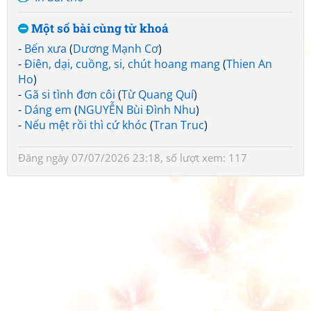
Một số bài cùng từ khoá
-
Bến xưa
(
Dương Mạnh Cơ
)
-
Điên, dại, cuồng, si, chút hoang mang
(
Thien An
Ho
)
-
Gã si tình đơn côi
(
Từ Quang Quí
)
-
Dáng em
(
NGUYỄN Bùi Đình Nhu
)
-
Nếu mệt rồi thì cứ khóc
(
Tran Truc
)
Đăng ngày 07/07/2026 23:18, số lượt xem: 117