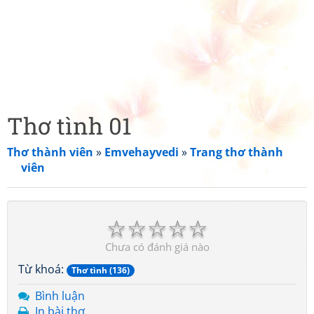
Thơ tình 01
Thơ thành viên
»
Emvehayvedi
»
Trang thơ thành
viên
☆
☆
☆
☆
☆
Chưa có đánh giá nào
Từ khoá:
Thơ tình (136)
Bình luận
In bài thơ