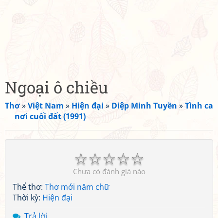
Ngoại ô chiều
Thơ
»
Việt Nam
»
Hiện đại
»
Diệp Minh Tuyền
»
Tình ca
nơi cuối đất (1991)
☆
☆
☆
☆
☆
Chưa có đánh giá nào
Thể thơ:
Thơ mới năm chữ
Thời kỳ:
Hiện đại
Trả lời