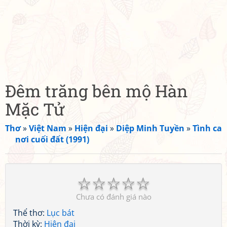
Đêm trăng bên mộ Hàn
Mặc Tử
Thơ
»
Việt Nam
»
Hiện đại
»
Diệp Minh Tuyền
»
Tình ca
nơi cuối đất (1991)
☆
☆
☆
☆
☆
Chưa có đánh giá nào
Thể thơ:
Lục bát
Thời kỳ:
Hiện đại