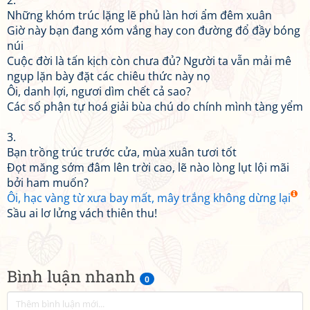
2.
Những khóm trúc lặng lẽ phủ làn hơi ẩm đêm xuân
Giờ này bạn đang xóm vắng hay con đường đổ đầy bóng
núi
Cuộc đời là tấn kịch còn chưa đủ? Người ta vẫn mải mê
ngụp lặn bày đặt các chiêu thức này nọ
Ôi, danh lợi, ngươi dìm chết cả sao?
Các số phận tự hoá giải bùa chú do chính mình tàng yểm
3.
Bạn trồng trúc trước cửa, mùa xuân tươi tốt
Đọt măng sớm đâm lên trời cao, lẽ nào lòng lụt lội mãi
bởi ham muốn?
Ôi, hạc vàng từ xưa bay mất, mây trắng không dừng lại
Sầu ai lơ lửng vách thiên thu!
Bình luận nhanh
0