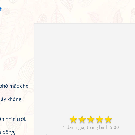
h
 phó mặc cho
ị ấy không
☆
☆
☆
☆
☆
n nhìn trời,
1
5.00
a đông,