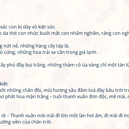
ác con bị dày vò kiệt sức.
o da thịt con nhức buốt mắt con nhắm nghiền, răng con ng
 nứt nẻ, những hàng cây táp lá.
 cứng, những hoa trái se cằn trong giá lạnh.
ây phủ đầy bụi trắng, những thảm cỏ úa vàng chỉ một tàn lử
iệt .
ốt những chân đồi, mùi hương sâu đằm toả đầy bầu trời t
ơ phất hoa mận trắng – tuổi thanh xuân đơn độc, mê mải,
 tẻ – Thanh xuân mãi mãi đi tìm một làn hơi ấm, đi mãi đi m
đường viền của chân trời.