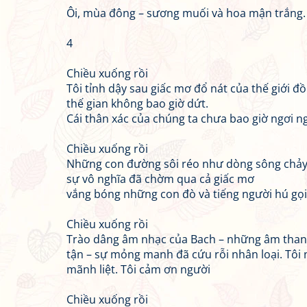
Ôi, mùa đông – sương muối và hoa mận trắng
4
Chiều xuống rồi
Tôi tỉnh dậy sau giấc mơ đổ nát của thế giới đ
thế gian không bao giờ dứt.
Cái thân xác của chúng ta chưa bao giờ ngơi n
Chiều xuống rồi
Những con đường sôi réo như dòng sông chảy 
sự vô nghĩa đã chờm qua cả giấc mơ
vắng bóng những con đò và tiếng người hú gọi
Chiều xuống rồi
Trào dâng âm nhạc của Bach – những âm thanh 
tận – sự mỏng manh đã cứu rỗi nhân loại. Tôi
mãnh liệt. Tôi cảm ơn người
Chiều xuống rồi