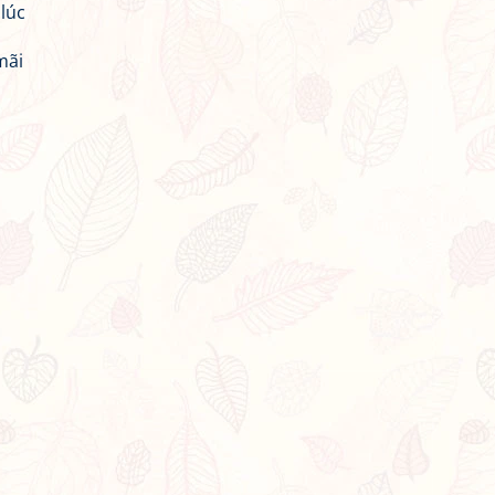
lúc
mãi