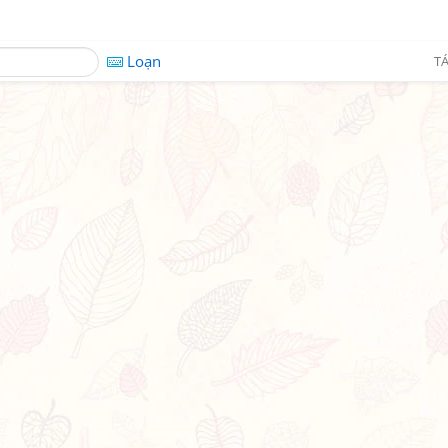
Loạn
TÁ