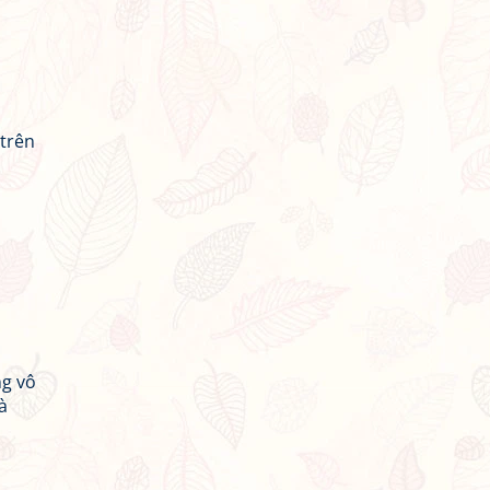
 trên
ng vô
à