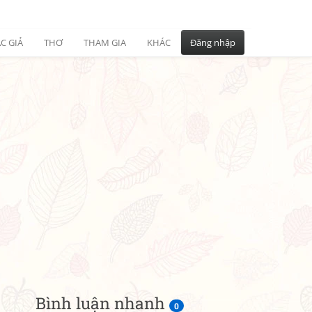
C GIẢ
THƠ
THAM GIA
KHÁC
Đăng nhập
Bình luận nhanh
0