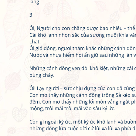
lặng.
3
Ôi, Người cho con chẳng được bao nhiêu – thể x
Cái khô lạnh nhọn sắc của sương muối khía và
chặt.
Ôi gió đông, ngươi thảm khắc những cánh đồng
Nước và nhựa hiếm hoi ẩn giữ sau những làn vỏ
Những cánh đồng ven đồi khô kiệt, những cái c
bùng cháy.
Ôi! Lạy người – sức chịu đựng của con đã cùng k
Con mơ thấy những cánh đồng trồng Sả kéo su
đêm. Con mơ thấy những lối mòn vắng ngắt ph
mộng, trôi mãi trôi mãi vào sâu ký ức.
Còn gì ngoài ký ức, môt ký ức khô lạnh và buồn
những đống lửa cuộc đời cứ lùi xa lùi xa phía 