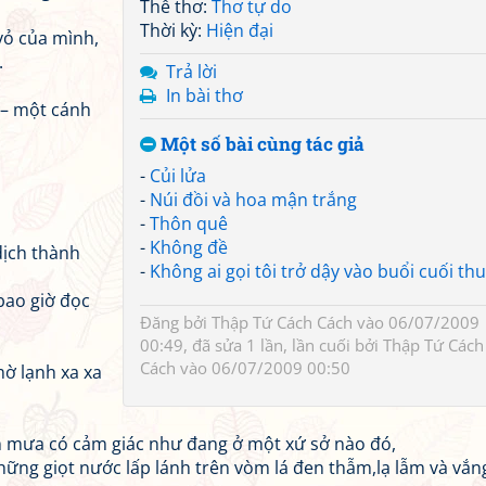
Thể thơ:
Thơ tự do
Thời kỳ:
Hiện đại
vỏ của mình,
.
Trả lời
In bài thơ
 – một cánh
Một số bài cùng tác giả
-
Củi lửa
-
Núi đồi và hoa mận trắng
-
Thôn quê
-
Không đề
dịch thành
-
Không ai gọi tôi trở dậy vào buổi cuối thu
bao giờ đọc
Đăng bởi
Thập Tứ Cách Cách
vào 06/07/2009
00:49, đã sửa 1 lần, lần cuối bởi
Thập Tứ Cách
Cách
vào 06/07/2009 00:50
mờ lạnh xa xa
 mưa có cảm giác như đang ở một xứ sở nào đó,
ng giọt nước lấp lánh trên vòm lá đen thẫm,lạ lẫm và vắn