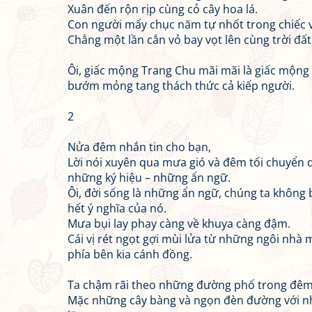
Xuân đến rộn rịp cùng cỏ cây hoa lá.
Con người mấy chục năm tự nhốt trong chiếc 
Chẳng một lần cắn vỏ bay vọt lên cùng trời đất
Ôi, giấc mộng Trang Chu mãi mãi là giấc mộng
bướm mỏng tang thách thức cả kiếp người.
2
Nửa đêm nhắn tin cho bạn,
Lời nói xuyên qua mưa gió và đêm tối chuyển 
những ký hiệu – những ẩn ngữ.
Ôi, đời sống là những ẩn ngữ, chúng ta không 
hết ý nghĩa của nó.
Mưa bụi lay phay càng về khuya càng đậm.
Cái vị rét ngọt gợi mùi lửa từ những ngôi nhà 
phía bên kia cánh đồng.
Ta chậm rãi theo những đường phố trong đêm
Mặc những cây bàng và ngọn đèn đường với nhữ