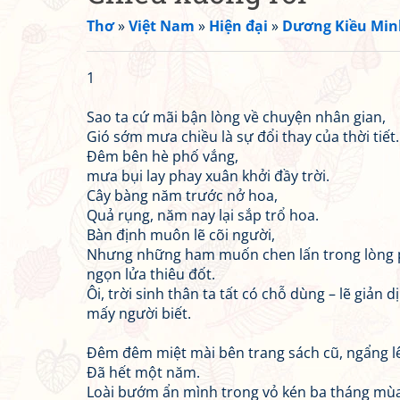
Thơ
»
Việt Nam
»
Hiện đại
»
Dương Kiều Min
1
Sao ta cứ mãi bận lòng về chuyện nhân gian,
Gió sớm mưa chiều là sự đổi thay của thời tiết.
Đêm bên hè phố vắng,
mưa bụi lay phay xuân khởi đầy trời.
Cây bàng năm trước nở hoa,
Quả rụng, năm nay lại sắp trổ hoa.
Bàn định muôn lẽ cõi người,
Nhưng những ham muốn chen lấn trong lòng
ngọn lửa thiêu đốt.
Ôi, trời sinh thân ta tất có chỗ dùng – lẽ giản d
mấy người biết.
Đêm đêm miệt mài bên trang sách cũ, ngẩng lê
Đã hết một năm.
Loài bướm ẩn mình trong vỏ kén ba tháng mù