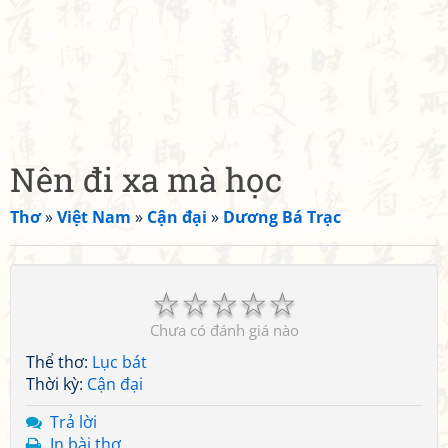
Nên đi xa mà học
Thơ
»
Việt Nam
»
Cận đại
»
Dương Bá Trạc
☆
☆
☆
☆
☆
Chưa có đánh giá nào
Thể thơ:
Lục bát
Thời kỳ:
Cận đại
Trả lời
In bài thơ